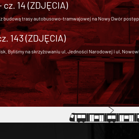
cz. 14 (ZDJĘCIA)
 z
budową trasy autobusowo-tramwajowej na Nowy Dwór
postępu
cz. 143 (ZDJĘCIA)
 Byliśmy na skrzyżowaniu ul. Jedności Narodowej i ul. Nowowiejs