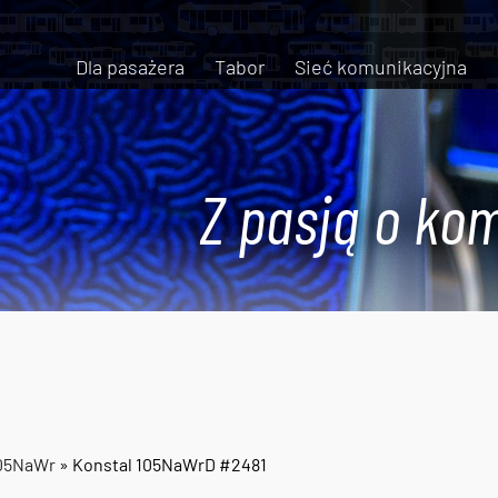
Dla pasażera
Tabor
Sieć komunikacyjna
Z pasją o kom
105NaWr
» Konstal 105NaWrD #2481