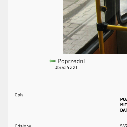
Poprzedni
Obraz 4 z 21
Opis
PO
MI
DA
Odsłony
563