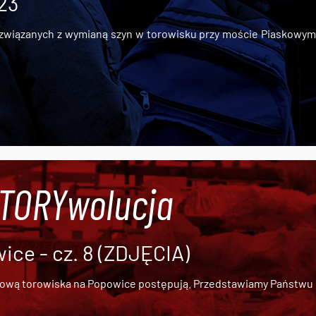
 23
iązanych z wymianą szyn w torowisku przy moście Piaskowym, t
#TORYwolucja
ce - cz. 8 (ZDJĘCIA)
dową torowiska na Popowice
postępują. Przedstawiamy Państwu ob