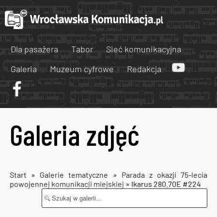
Dla pasażera
Tabor
Sieć komunikacyjna
Galeria
Muzeum cyfrowe
Redakcja
Galeria zdjęć
Start
»
Galerie tematyczne
»
Parada z okazji 75-lecia
powojennej komunikacji miejskiej
» Ikarus 280.70E #224