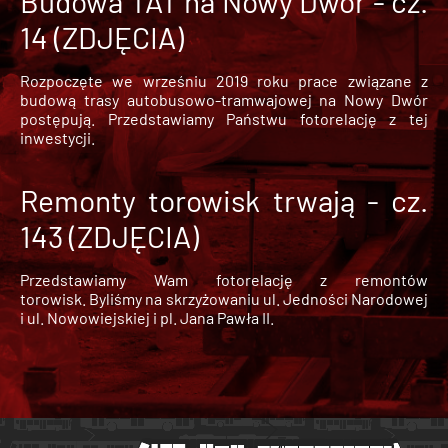
Budowa TAT na Nowy Dwór - cz.
14 (ZDJĘCIA)
Rozpoczęte we wrześniu 2019 roku prace związane z
budową trasy autobusowo-tramwajowej na Nowy Dwór
postępują. Przedstawiamy Państwu fotorelację z tej
inwestycji.
Remonty torowisk trwają - cz.
143 (ZDJĘCIA)
Przedstawiamy Wam fotorelację z remontów
torowisk. Byliśmy na skrzyżowaniu ul. Jedności Narodowej
i ul. Nowowiejskiej i pl. Jana Pawła II.