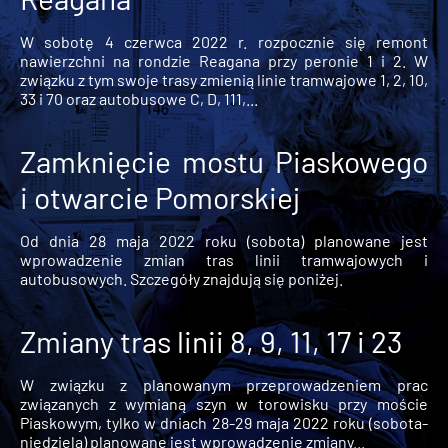
W sobotę 4 czerwca 2022 r. rozpocznie się remont
nawierzchni na rondzie Reagana przy peronie 1 i 2. W
związku z tym swoje trasy zmienią linie tramwajowe 1, 2, 10,
33 i 70 oraz autobusowe C, D, 111,...
Zamknięcie mostu Piaskowego
i otwarcie Pomorskiej
Od dnia 28 maja 2022 roku (sobota) planowane jest
wprowadzenie zmian tras linii tramwajowych i
autobusowych. Szczegóły znajdują się poniżej.
Zmiany tras linii 8, 9, 11, 17 i 23
W związku z planowanym przeprowadzeniem prac
związanych z wymianą szyn w torowisku przy moście
Piaskowym, tylko w dniach 28-29 maja 2022 roku (sobota-
niedziela) planowane jest wprowadzenie zmiany...