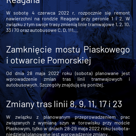
W sobotę 4 czerwca 2022 r. rozpocznie się remont
nawierzchni na rondzie Reagana przy peronie 1 i 2. W
związku z tym swoje trasy zmienią linie tramwajowe 1, 2, 10,
33 i 70 oraz autobusowe C, D, 111,...
Zamknięcie mostu Piaskowego
i otwarcie Pomorskiej
Od dnia 28 maja 2022 roku (sobota) planowane jest
wprowadzenie zmian tras linii tramwajowych i
autobusowych. Szczegóły znajdują się poniżej.
Zmiany tras linii 8, 9, 11, 17 i 23
W związku z planowanym przeprowadzeniem prac
związanych z wymianą szyn w torowisku przy moście
Piaskowym, tylko w dniach 28-29 maja 2022 roku (sobota-
niedziela) planowane jest wprowadzenie zmiany...