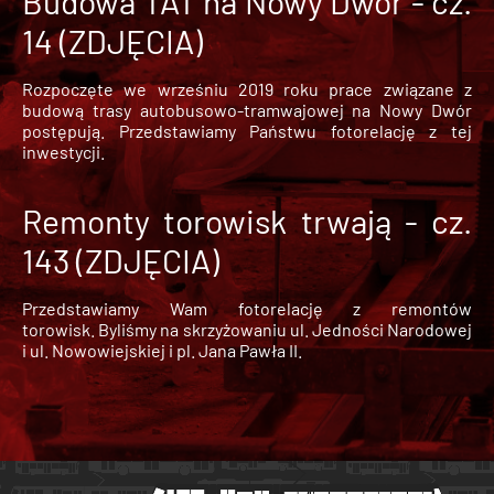
Budowa TAT na Nowy Dwór - cz.
14 (ZDJĘCIA)
Rozpoczęte we wrześniu 2019 roku prace związane z
budową trasy autobusowo-tramwajowej na Nowy Dwór
postępują. Przedstawiamy Państwu fotorelację z tej
inwestycji.
Remonty torowisk trwają - cz.
143 (ZDJĘCIA)
Przedstawiamy Wam fotorelację z remontów
torowisk. Byliśmy na skrzyżowaniu ul. Jedności Narodowej
i ul. Nowowiejskiej i pl. Jana Pawła II.