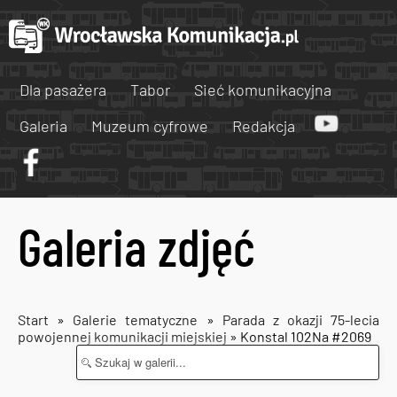
Dla pasażera
Tabor
Sieć komunikacyjna
Galeria
Muzeum cyfrowe
Redakcja
Galeria zdjęć
Start
»
Galerie tematyczne
»
Parada z okazji 75-lecia
powojennej komunikacji miejskiej
» Konstal 102Na #2069