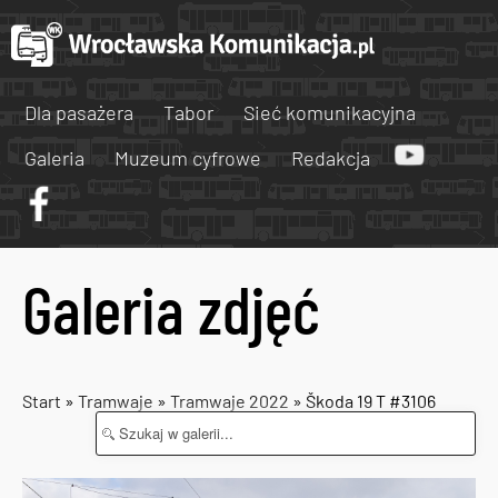
Dla pasażera
Tabor
Sieć komunikacyjna
Galeria
Muzeum cyfrowe
Redakcja
Galeria zdjęć
Start
»
Tramwaje
»
Tramwaje 2022
» Škoda 19 T #3106