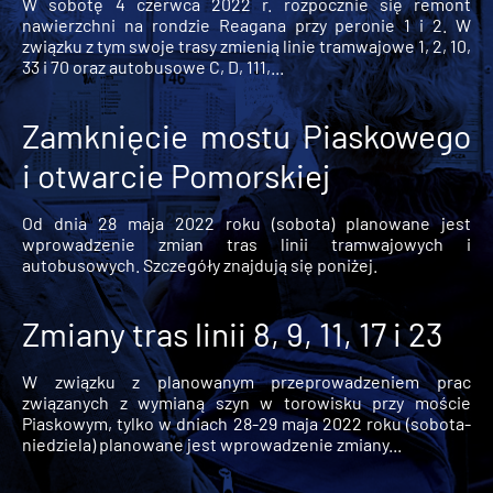
W sobotę 4 czerwca 2022 r. rozpocznie się remont
nawierzchni na rondzie Reagana przy peronie 1 i 2. W
związku z tym swoje trasy zmienią linie tramwajowe 1, 2, 10,
33 i 70 oraz autobusowe C, D, 111,...
Zamknięcie mostu Piaskowego
i otwarcie Pomorskiej
Od dnia 28 maja 2022 roku (sobota) planowane jest
wprowadzenie zmian tras linii tramwajowych i
autobusowych. Szczegóły znajdują się poniżej.
Zmiany tras linii 8, 9, 11, 17 i 23
W związku z planowanym przeprowadzeniem prac
związanych z wymianą szyn w torowisku przy moście
Piaskowym, tylko w dniach 28-29 maja 2022 roku (sobota-
niedziela) planowane jest wprowadzenie zmiany...