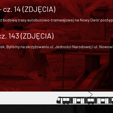
cz. 14 (ZDJĘCIA)
 z
budową trasy autobusowo-tramwajowej na Nowy Dwór
postępu
cz. 143 (ZDJĘCIA)
 Byliśmy na skrzyżowaniu ul. Jedności Narodowej i ul. Nowowiejs