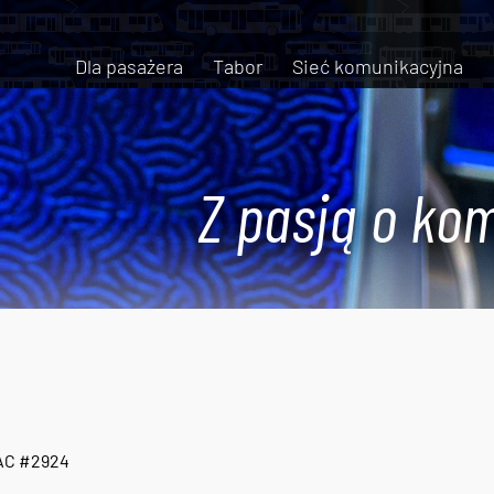
Dla pasażera
Tabor
Sieć komunikacyjna
Z pasją o kom
 AC #2924