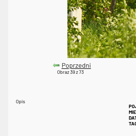
Poprzedni
Obraz 39 z 73
Opis
PO
MI
DA
TAG