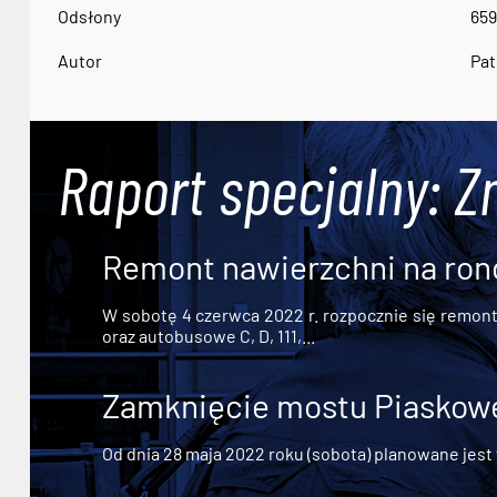
Odsłony
659
Autor
Pat
Raport specjalny: Z
Remont nawierzchni na ron
W sobotę 4 czerwca 2022 r. rozpocznie się remont n
oraz autobusowe C, D, 111,...
Zamknięcie mostu Piaskowe
Od dnia 28 maja 2022 roku (sobota) planowane jest