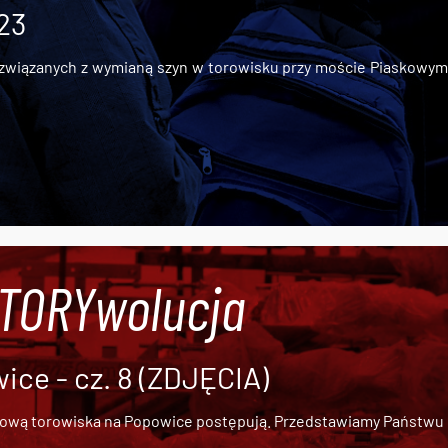
 23
iązanych z wymianą szyn w torowisku przy moście Piaskowym, t
#TORYwolucja
ce - cz. 8 (ZDJĘCIA)
dową torowiska na Popowice
postępują. Przedstawiamy Państwu ob