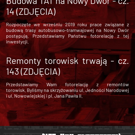
Budowa TAT na Nowy Dwór - cz.
14 (ZDJĘCIA)
Rozpoczęte we wrześniu 2019 roku prace związane z
budową trasy autobusowo-tramwajowej na Nowy Dwór
postępują. Przedstawiamy Państwu fotorelację z tej
inwestycji.
Remonty torowisk trwają - cz.
143 (ZDJĘCIA)
Przedstawiamy Wam fotorelację z remontów
torowisk. Byliśmy na skrzyżowaniu ul. Jedności Narodowej
i ul. Nowowiejskiej i pl. Jana Pawła II.