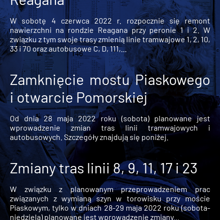
W sobotę 4 czerwca 2022 r. rozpocznie się remont
nawierzchni na rondzie Reagana przy peronie 1 i 2. W
związku z tym swoje trasy zmienią linie tramwajowe 1, 2, 10,
33 i 70 oraz autobusowe C, D, 111,...
Zamknięcie mostu Piaskowego
i otwarcie Pomorskiej
Od dnia 28 maja 2022 roku (sobota) planowane jest
wprowadzenie zmian tras linii tramwajowych i
autobusowych. Szczegóły znajdują się poniżej.
Zmiany tras linii 8, 9, 11, 17 i 23
W związku z planowanym przeprowadzeniem prac
związanych z wymianą szyn w torowisku przy moście
Piaskowym, tylko w dniach 28-29 maja 2022 roku (sobota-
niedziela) planowane jest wprowadzenie zmiany...