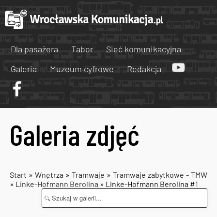
Dla pasażera
Tabor
Sieć komunikacyjna
Galeria
Muzeum cyfrowe
Redakcja
Galeria zdjęć
Start
»
Wnętrza
»
Tramwaje
»
Tramwaje zabytkowe - TMW
»
Linke-Hofmann Berolina
» Linke-Hofmann Berolina #1