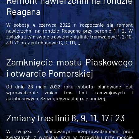
Reagana
W sobotę 4 czerwca 2022 r. rozpocznie się remont
nawierzchni na rondzie Reagana przy peronie 1 i 2. W
związku z tym swoje trasy zmienią linie tramwajowe 1, 2, 10,
33 i 70 oraz autobusowe C, D, 111,...
Zamknięcie mostu Piaskowego
i otwarcie Pomorskiej
Od dnia 28 maja 2022 roku (sobota) planowane jest
wprowadzenie zmian tras linii tramwajowych i
autobusowych. Szczegóły znajdują się poniżej.
Zmiany tras linii 8, 9, 11, 17 i 23
W związku z planowanym przeprowadzeniem prac
związanych z wymianą szyn w torowisku przy moście