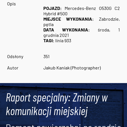
Opis
POJAZD:
Mercedes-Benz O530G C2
Hybrid #500
MIEJSCE WYKONANIA:
Zabrodzie,
pętla
DATA WYKONANIA:
środa, 1
grudnia 2021
TAGI:
linia 933
Odsłony
351
Autor
Jakub Kaniak (Photographer)
Raport specjalny: Zmiany w
komunikacji miejskiej
Remont nawierzchni na rondzie