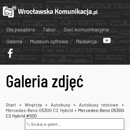
Dla pasażera
Tabor
Sieć komunikacyjna
Galeria
Muzeum cyfrowe
Redakcja
Galeria zdjęć
Start
»
Wnętrza
»
Autobusy
»
Autobusy testowe
»
Mercedes-Benz O530G C2 Hybrid
» Mercedes-Benz O530G
C2 Hybrid #500