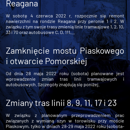
Reagana
W sobotę 4 czerwca 2022 r. rozpocznie się remont
nawierzchni na rondzie Reagana przy peronie 1 i 2. W
związku z tym swoje trasy zmienią linie tramwajowe 1, 2, 10,
33 i 70 oraz autobusowe C, D, 111,...
Zamknięcie mostu Piaskowego
i otwarcie Pomorskiej
Od dnia 28 maja 2022 roku (sobota) planowane jest
wprowadzenie zmian tras linii tramwajowych i
autobusowych. Szczegóły znajdują się poniżej.
Zmiany tras linii 8, 9, 11, 17 i 23
W związku z planowanym przeprowadzeniem prac
związanych z wymianą szyn w torowisku przy moście
Piaskowym, tylko w dniach 28-29 maja 2022 roku (sobota-