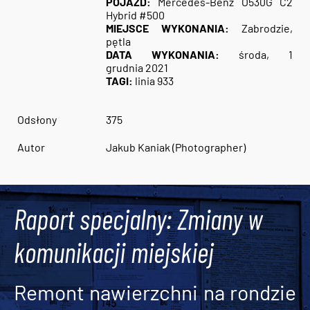
POJAZD:
Mercedes-Benz O530G C2
Hybrid #500
MIEJSCE WYKONANIA:
Zabrodzie,
pętla
DATA WYKONANIA:
środa, 1
grudnia 2021
TAGI:
linia 933
Odsłony
375
Autor
Jakub Kaniak (Photographer)
Raport specjalny: Zmiany w
komunikacji miejskiej
Remont nawierzchni na rondzie