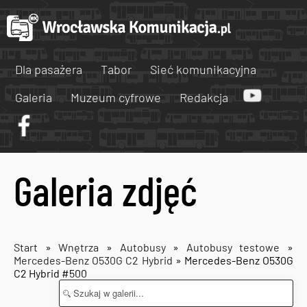
Dla pasażera
Tabor
Sieć komunikacyjna
Galeria
Muzeum cyfrowe
Redakcja
Galeria zdjęć
Start
»
Wnętrza
»
Autobusy
»
Autobusy testowe
»
Mercedes-Benz O530G C2 Hybrid
» Mercedes-Benz O530G
C2 Hybrid #500