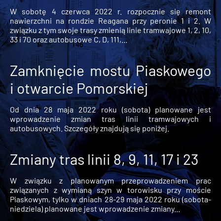
W sobotę 4 czerwca 2022 r. rozpocznie się remont
nawierzchni na rondzie Reagana przy peronie 1 i 2. W
związku z tym swoje trasy zmienią linie tramwajowe 1, 2, 10,
33 i 70 oraz autobusowe C, D, 111,...
Zamknięcie mostu Piaskowego
i otwarcie Pomorskiej
Od dnia 28 maja 2022 roku (sobota) planowane jest
wprowadzenie zmian tras linii tramwajowych i
autobusowych. Szczegóły znajdują się poniżej.
Zmiany tras linii 8, 9, 11, 17 i 23
W związku z planowanym przeprowadzeniem prac
związanych z wymianą szyn w torowisku przy moście
Piaskowym, tylko w dniach 28-29 maja 2022 roku (sobota-
niedziela) planowane jest wprowadzenie zmiany...