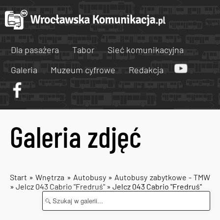
Dla pasażera
Tabor
Sieć komunikacyjna
Galeria
Muzeum cyfrowe
Redakcja
Galeria zdjęć
Start
»
Wnętrza
»
Autobusy
»
Autobusy zabytkowe - TMW
»
Jelcz 043 Cabrio "Fredruś"
» Jelcz 043 Cabrio "Fredruś"