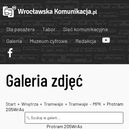
Dla pasażera
Tabor
Sieć komunikacyjna
Galeria
Muzeum cyfrowe
Redakcja
Galeria zdjęć
Start
»
Wnętrza
»
Tramwaje
»
Tramwaje - MPK
» Protram
205WrAs
Protram 205WrAs