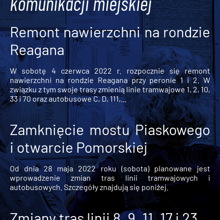
komunikacji miejskiej
Remont nawierzchni na rondzie
Reagana
W sobotę 4 czerwca 2022 r. rozpocznie się remont
nawierzchni na rondzie Reagana przy peronie 1 i 2. W
związku z tym swoje trasy zmienią linie tramwajowe 1, 2, 10,
33 i 70 oraz autobusowe C, D, 111,...
Zamknięcie mostu Piaskowego
i otwarcie Pomorskiej
Od dnia 28 maja 2022 roku (sobota) planowane jest
wprowadzenie zmian tras linii tramwajowych i
autobusowych. Szczegóły znajdują się poniżej.
Zmiany tras linii 8, 9, 11, 17 i 23