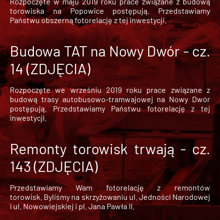
Rozpoczęte w maju 2019 roku prace związane z budową
torowiska na Popowice
postępują. Przedstawiamy
Państwu obszerną fotorelację z tej inwestycji.
Budowa TAT na Nowy Dwór - cz.
14 (ZDJĘCIA)
Rozpoczęte we wrześniu 2019 roku prace związane z
budową trasy autobusowo-tramwajowej na Nowy Dwór
postępują. Przedstawiamy Państwu fotorelację z tej
inwestycji.
Remonty torowisk trwają - cz.
143 (ZDJĘCIA)
Przedstawiamy Wam fotorelację z remontów
torowisk. Byliśmy na skrzyżowaniu ul. Jedności Narodowej
i ul. Nowowiejskiej i pl. Jana Pawła II.