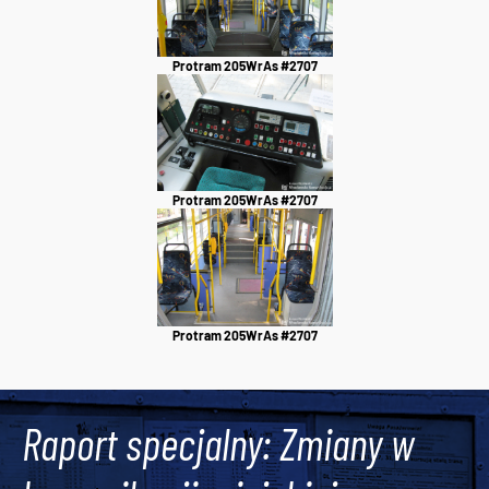
Protram 205WrAs #2707
Protram 205WrAs #2707
Protram 205WrAs #2707
Raport specjalny: Zmiany w