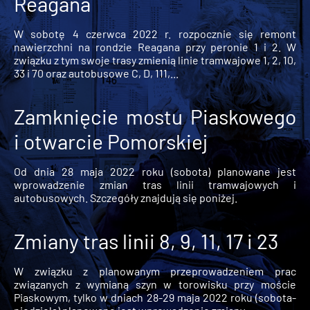
Reagana
W sobotę 4 czerwca 2022 r. rozpocznie się remont
nawierzchni na rondzie Reagana przy peronie 1 i 2. W
związku z tym swoje trasy zmienią linie tramwajowe 1, 2, 10,
33 i 70 oraz autobusowe C, D, 111,...
Zamknięcie mostu Piaskowego
i otwarcie Pomorskiej
Od dnia 28 maja 2022 roku (sobota) planowane jest
wprowadzenie zmian tras linii tramwajowych i
autobusowych. Szczegóły znajdują się poniżej.
Zmiany tras linii 8, 9, 11, 17 i 23
W związku z planowanym przeprowadzeniem prac
związanych z wymianą szyn w torowisku przy moście
Piaskowym, tylko w dniach 28-29 maja 2022 roku (sobota-