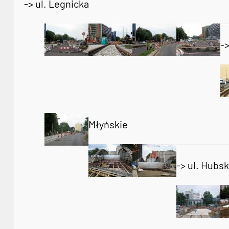
-> ul. Legnicka
-
Młyńskie
-> ul. Hubs