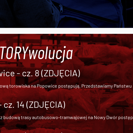
#TORYwolucja
ce - cz. 8 (ZDJĘCIA)
dową torowiska na Popowice
postępują. Przedstawiamy Państwu ob
cz. 14 (ZDJĘCIA)
 z
budową trasy autobusowo-tramwajowej na Nowy Dwór
postępu