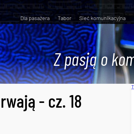
Dla pasażera
Tabor
Sieć komunikacyjna
Z pasją o kom
T
wają - cz. 18