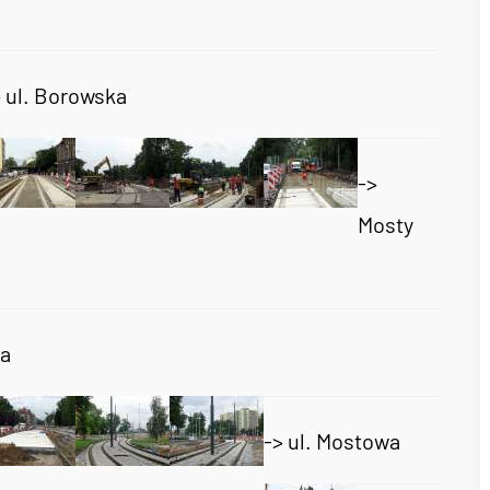
> ul. Borowska
->
Mosty
ka
-> ul. Mostowa