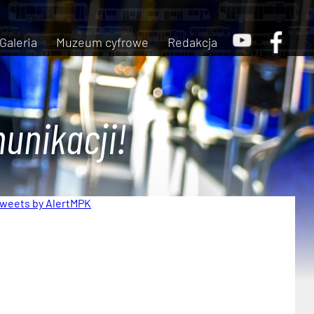
Galeria
Muzeum cyfrowe
Redakcja
unikacji!
weets by AlertMPK