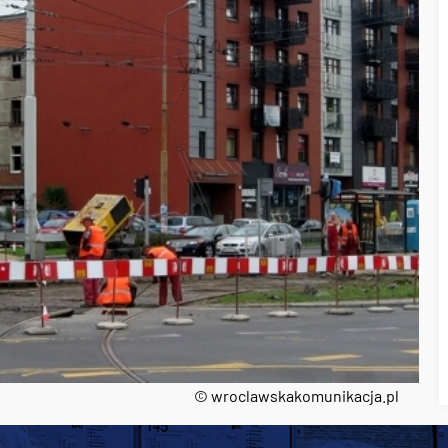
© wroclawskakomunikacja.pl