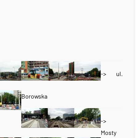
-> ul.
Borowska
->
Mosty