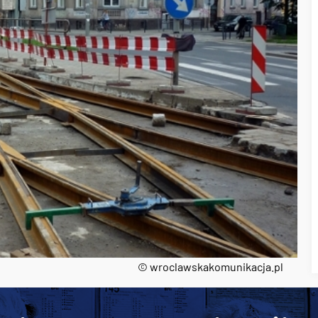
© wroclawskakomunikacja.pl