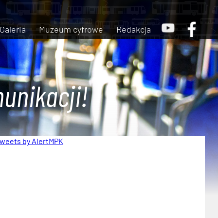
Galeria
Muzeum cyfrowe
Redakcja
unikacji!
weets by AlertMPK