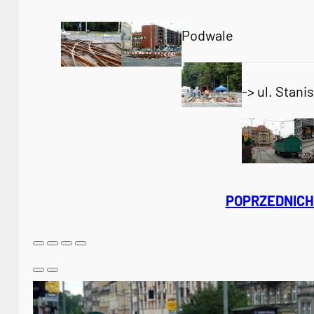
Podwale
-> ul. Stan
POPRZEDNICH