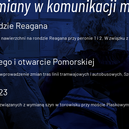
miany w komunikacji m
dzie Reagana
awierzchni na rondzie Reagana przy peronie 1 i 2. W związku z t
go i otwarcie Pomorskiej
 wprowadzenie zmian tras linii tramwajowych i autobusowych. Szc
 23
iązanych z wymianą szyn w torowisku przy moście Piaskowym, t