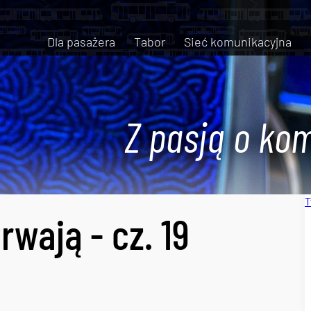
Dla pasażera
Tabor
Sieć komunikacyjna
Z pasją o kom
T
wają - cz. 19