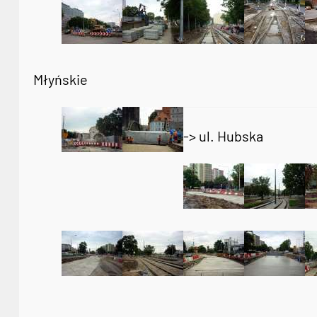
Młyńskie
-> ul. Hubska