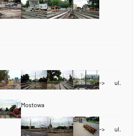
-> ul.
Mostowa
-> ul.