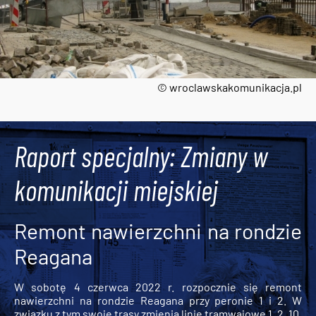
© wroclawskakomunikacja.pl
Tweets by AlertMPK
Raport specjalny: Zmiany w
komunikacji miejskiej
Remont nawierzchni na rondzie
Reagana
W sobotę 4 czerwca 2022 r. rozpocznie się remont
nawierzchni na rondzie Reagana przy peronie 1 i 2. W
związku z tym swoje trasy zmienią linie tramwajowe 1, 2, 10,