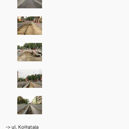
-> ul. Kołłątaja