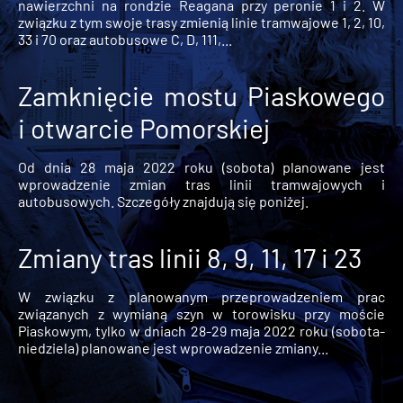
nawierzchni na rondzie Reagana przy peronie 1 i 2. W
związku z tym swoje trasy zmienią linie tramwajowe 1, 2, 10,
33 i 70 oraz autobusowe C, D, 111,...
Zamknięcie mostu Piaskowego
i otwarcie Pomorskiej
Od dnia 28 maja 2022 roku (sobota) planowane jest
wprowadzenie zmian tras linii tramwajowych i
autobusowych. Szczegóły znajdują się poniżej.
Zmiany tras linii 8, 9, 11, 17 i 23
W związku z planowanym przeprowadzeniem prac
związanych z wymianą szyn w torowisku przy moście
Piaskowym, tylko w dniach 28-29 maja 2022 roku (sobota-
niedziela) planowane jest wprowadzenie zmiany...