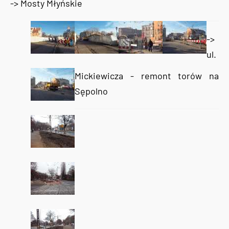
-> Mosty Młyńskie
->
ul.
Mickiewicza - remont torów na
Sępolno