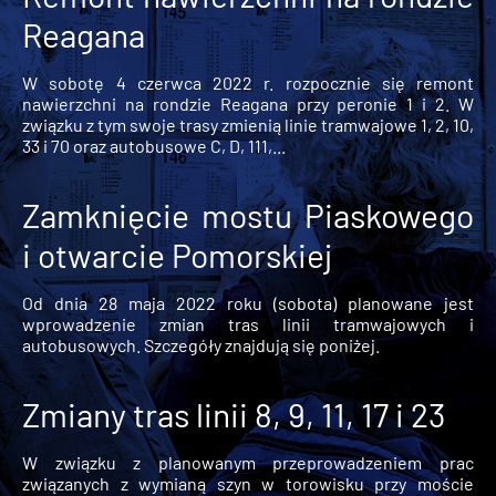
Reagana
W sobotę 4 czerwca 2022 r. rozpocznie się remont
nawierzchni na rondzie Reagana przy peronie 1 i 2. W
związku z tym swoje trasy zmienią linie tramwajowe 1, 2, 10,
33 i 70 oraz autobusowe C, D, 111,...
Zamknięcie mostu Piaskowego
i otwarcie Pomorskiej
Od dnia 28 maja 2022 roku (sobota) planowane jest
wprowadzenie zmian tras linii tramwajowych i
autobusowych. Szczegóły znajdują się poniżej.
Zmiany tras linii 8, 9, 11, 17 i 23
W związku z planowanym przeprowadzeniem prac
związanych z wymianą szyn w torowisku przy moście