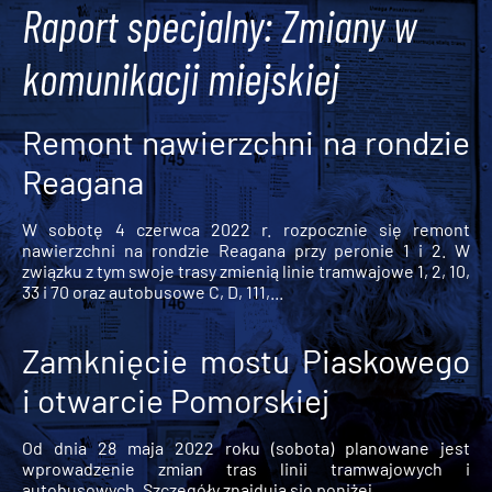
Raport specjalny: Zmiany w
komunikacji miejskiej
Remont nawierzchni na rondzie
Reagana
W sobotę 4 czerwca 2022 r. rozpocznie się remont
nawierzchni na rondzie Reagana przy peronie 1 i 2. W
związku z tym swoje trasy zmienią linie tramwajowe 1, 2, 10,
33 i 70 oraz autobusowe C, D, 111,...
Zamknięcie mostu Piaskowego
i otwarcie Pomorskiej
Od dnia 28 maja 2022 roku (sobota) planowane jest
wprowadzenie zmian tras linii tramwajowych i
autobusowych. Szczegóły znajdują się poniżej.