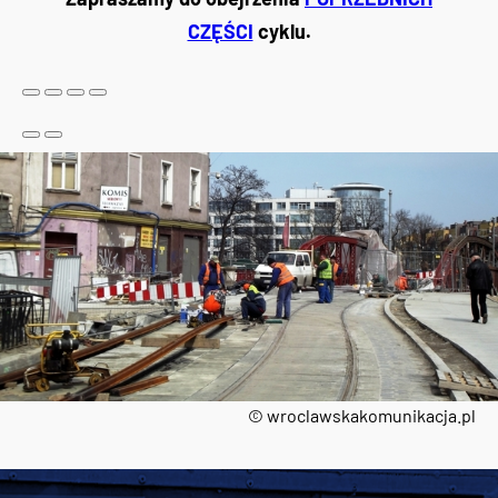
CZĘŚCI
cyklu.
© wroclawskakomunikacja.pl
Tweets by AlertMPK