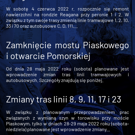
W sobotę 4 czerwca 2022 r. rozpocznie się remont
nawierzchni na rondzie Reagana przy peronie 1 i 2. W
związku z tym swoje trasy zmienią linie tramwajowe 1, 2, 10,
33 i 70 oraz autobusowe C, D, 111,...
Zamknięcie mostu Piaskowego
i otwarcie Pomorskiej
Od dnia 28 maja 2022 roku (sobota) planowane jest
wprowadzenie zmian tras linii tramwajowych i
autobusowych. Szczegóły znajdują się poniżej.
Zmiany tras linii 8, 9, 11, 17 i 23
W związku z planowanym przeprowadzeniem prac
związanych z wymianą szyn w torowisku przy moście
Piaskowym, tylko w dniach 28-29 maja 2022 roku (sobota-
niedziela) planowane jest wprowadzenie zmiany...