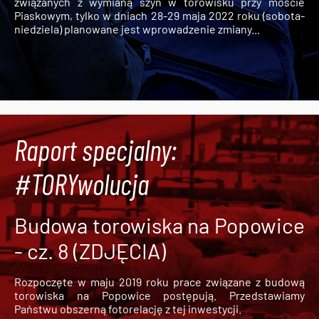
związanych z wymianą szyn w torowisku przy moście
Piaskowym, tylko w dniach 28-29 maja 2022 roku (sobota-
niedziela) planowane jest wprowadzenie zmiany...
Raport specjalny:
#TORYwolucja
Budowa torowiska na Popowice
- cz. 8 (ZDJĘCIA)
Rozpoczęte w maju 2019 roku prace związane z budową
torowiska na Popowice
postępują. Przedstawiamy
Państwu obszerną fotorelację z tej inwestycji.