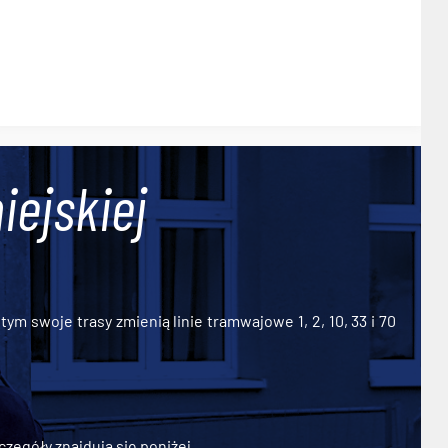
iejskiej
ym swoje trasy zmienią linie tramwajowe 1, 2, 10, 33 i 70
zegóły znajdują się poniżej.