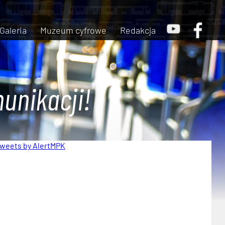
Galeria
Muzeum cyfrowe
Redakcja
unikacji!
weets by AlertMPK