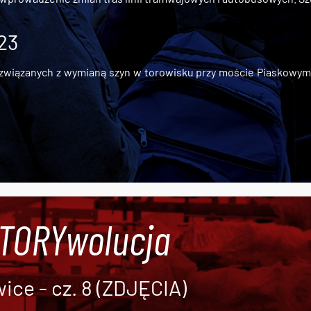
 23
iązanych z wymianą szyn w torowisku przy moście Piaskowym, t
#TORYwolucja
ce - cz. 8 (ZDJĘCIA)