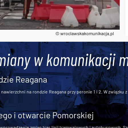
© wroclawskakomunikacja.pl
miany w komunikacji m
dzie Reagana
awierzchni na rondzie Reagana przy peronie 1 i 2. W związku z t
go i otwarcie Pomorskiej
 wprowadzenie zmian tras linii tramwajowych i autobusowych. Szc