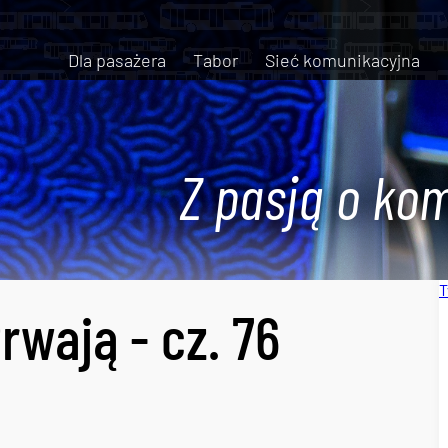
Dla pasażera
Tabor
Sieć komunikacyjna
Z pasją o kom
T
rwają - cz. 76