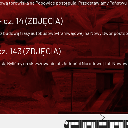
dową torowiska na Popowice
postępują. Przedstawiamy Państwu ob
cz. 14 (ZDJĘCIA)
 z
budową trasy autobusowo-tramwajowej na Nowy Dwór
postępu
cz. 143 (ZDJĘCIA)
 Byliśmy na skrzyżowaniu ul. Jedności Narodowej i ul. Nowowiejs