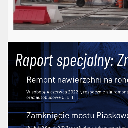
Raport specjalny: Z
Remont nawierzchni na ron
W sobotę 4 czerwca 2022 r. rozpocznie się remont n
oraz autobusowe C, D, 111,...
Zamknięcie mostu Piaskowe
Od dnia 28 maja 2022 roku (sobota) planowane jest