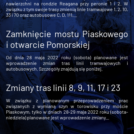
nawierzchni na rondzie Reagana przy peronie 1 i 2. W
związku z tym swoje trasy zmienią linie tramwajowe 1, 2, 10,
33 i 70 oraz autobusowe C, D, 111,...
Zamknięcie mostu Piaskowego
i otwarcie Pomorskiej
Od dnia 28 maja 2022 roku (sobota) planowane jest
wprowadzenie zmian tras linii tramwajowych i
autobusowych. Szczegóły znajdują się poniżej.
Zmiany tras linii 8, 9, 11, 17 i 23
W związku z planowanym przeprowadzeniem prac
związanych z wymianą szyn w torowisku przy moście
Piaskowym, tylko w dniach 28-29 maja 2022 roku (sobota-
niedziela) planowane jest wprowadzenie zmiany...