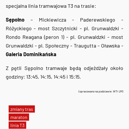
specjalna linia tramwajowa T3 na trasie:
Sępolno
– Mickiewicza - Paderewskiego -
Różyckiego - most Szczytnicki - pl. Grunwaldzki -
Rondo Reagana (peron 1) - pl. Grunwaldzki - most
Grunwaldzki - pl. Społeczny - Traugutta - Oławska -
Galeria Dominikańska
Z pętli Sępolno tramwaje będą odjeżdżały około
godziny: 13:45, 14:15, 14:45 i 15:15.
(opracowano na podstawie:
WTr UM
)
zmiany tras
maraton
linia T3