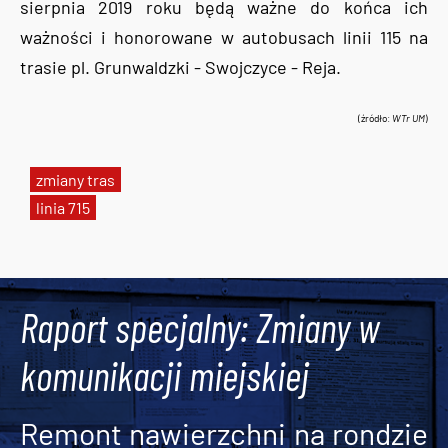
sierpnia 2019 roku będą ważne do końca ich
ważności i honorowane w autobusach linii 115 na
trasie pl. Grunwaldzki - Swojczyce - Reja.
(źródło:
WTr UM
)
zmiany tras
linia 715
Tweets by AlertMPK
Raport specjalny: Zmiany w
komunikacji miejskiej
Remont nawierzchni na rondzie