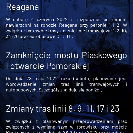
Reagana
W sobotę 4 czerwca 2022 r. rozpocznie się remont
nawierzchni na rondzie Reagana przy peronie 1 i 2. W
związku z tym swoje trasy zmienią linie tramwajowe 1, 2, 10,
33 i 70 oraz autobusowe C, D, 111,...
Zamknięcie mostu Piaskowego
i otwarcie Pomorskiej
Od dnia 28 maja 2022 roku (sobota) planowane jest
wprowadzenie zmian tras linii tramwajowych i
autobusowych. Szczegóły znajdują się poniżej.
Zmiany tras linii 8, 9, 11, 17 i 23
W związku z planowanym przeprowadzeniem prac
związanych z wymianą szyn w torowisku przy moście
Piaskowym, tylko w dniach 28-29 maja 2022 roku (sobota-