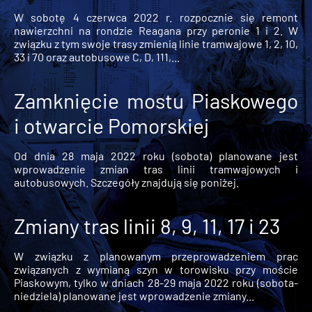
W sobotę 4 czerwca 2022 r. rozpocznie się remont
nawierzchni na rondzie Reagana przy peronie 1 i 2. W
związku z tym swoje trasy zmienią linie tramwajowe 1, 2, 10,
33 i 70 oraz autobusowe C, D, 111,...
Zamknięcie mostu Piaskowego
i otwarcie Pomorskiej
Od dnia 28 maja 2022 roku (sobota) planowane jest
wprowadzenie zmian tras linii tramwajowych i
autobusowych. Szczegóły znajdują się poniżej.
Zmiany tras linii 8, 9, 11, 17 i 23
W związku z planowanym przeprowadzeniem prac
związanych z wymianą szyn w torowisku przy moście
Piaskowym, tylko w dniach 28-29 maja 2022 roku (sobota-
niedziela) planowane jest wprowadzenie zmiany...