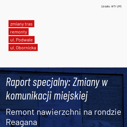
(źródło:
WTr UM
)
zmiany tras
remonty
ul. Podwale
ul. Obornicka
Tweets by AlertMPK
Raport specjalny: Zmiany w
komunikacji miejskiej
Remont nawierzchni na rondzie
Reagana