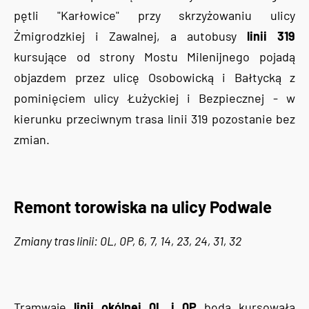
pętli "Karłowice" przy skrzyżowaniu ulicy
Żmigrodzkiej i Zawalnej, a autobusy
linii 319
kursujące od strony Mostu Milenijnego pojadą
objazdem przez ulicę Osobowicką i Bałtycką z
pominięciem ulicy Łużyckiej i Bezpiecznej - w
kierunku przeciwnym trasa linii 319 pozostanie bez
zmian.
Remont torowiska na ulicy Podwale
Zmiany tras linii: 0L, 0P, 6, 7, 14, 23, 24, 31, 32
Tramwaje
linii okólnej 0L i 0P
będą kursowała