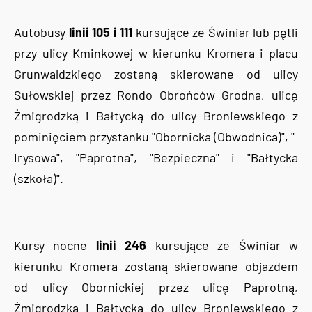
Autobusy
linii 105 i 111
kursujące ze Świniar lub pętli
przy ulicy Kminkowej w kierunku Kromera i placu
Grunwaldzkiego zostaną skierowane od ulicy
Sułowskiej przez Rondo Obrońców Grodna, ulicę
Żmigrodzką i Bałtycką do ulicy Broniewskiego z
pominięciem przystanku "Obornicka (Obwodnica)", "
Irysowa", "Paprotna", "Bezpieczna" i "Bałtycka
(szkoła)".
Kursy nocne
linii 246
kursujące ze Świniar w
kierunku Kromera zostaną skierowane objazdem
od ulicy Obornickiej przez ulicę Paprotną,
Żmigrodzką i Bałtycką do ulicy Broniewskiego z