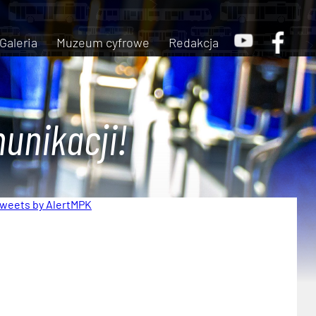
Galeria
Muzeum cyfrowe
Redakcja
unikacji!
weets by AlertMPK