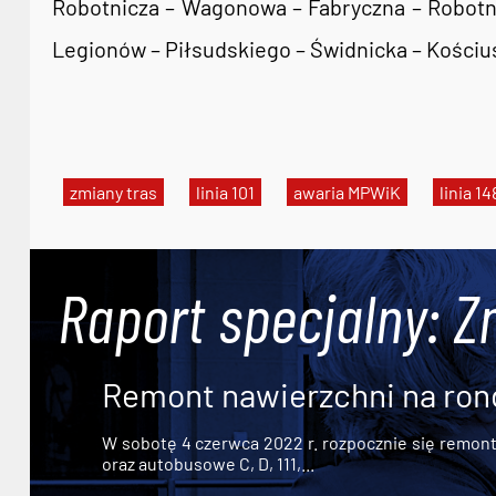
Robotnicza – Wagonowa – Fabryczna – Robotnic
Legionów – Piłsudskiego – Świdnicka – Kościu
zmiany tras
linia 101
awaria MPWiK
linia 14
Raport specjalny: Z
Remont nawierzchni na ron
W sobotę 4 czerwca 2022 r. rozpocznie się remont n
oraz autobusowe C, D, 111,...