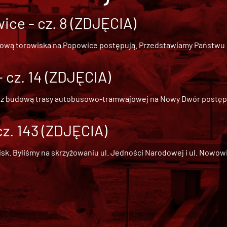
ce - cz. 8 (ZDJĘCIA)
dową torowiska na Popowice
postępują. Przedstawiamy Państwu ob
cz. 14 (ZDJĘCIA)
 z
budową trasy autobusowo-tramwajowej na Nowy Dwór
postępu
cz. 143 (ZDJĘCIA)
 Byliśmy na skrzyżowaniu ul. Jedności Narodowej i ul. Nowowiejs