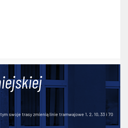
iejskiej
ym swoje trasy zmienią linie tramwajowe 1, 2, 10, 33 i 70