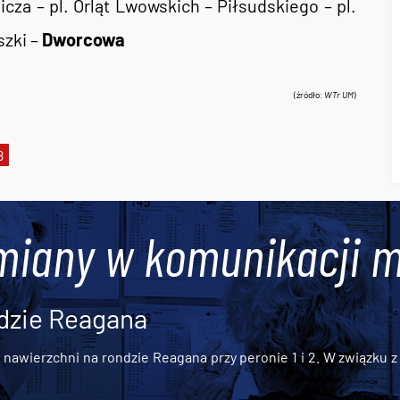
za – pl. Orląt Lwowskich – Piłsudskiego – pl.
szki –
Dworcowa
(źródło:
WTr UM
)
8
miany w komunikacji m
dzie Reagana
awierzchni na rondzie Reagana przy peronie 1 i 2. W związku z t