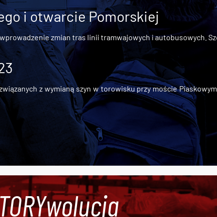
go i otwarcie Pomorskiej
 wprowadzenie zmian tras linii tramwajowych i autobusowych. Szc
 23
iązanych z wymianą szyn w torowisku przy moście Piaskowym, t
#TORYwolucja