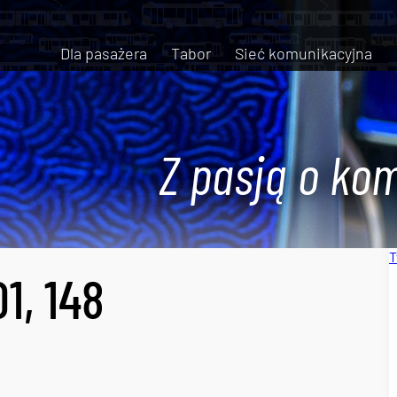
Dla pasażera
Tabor
Sieć komunikacyjna
Z pasją o kom
T
01, 148