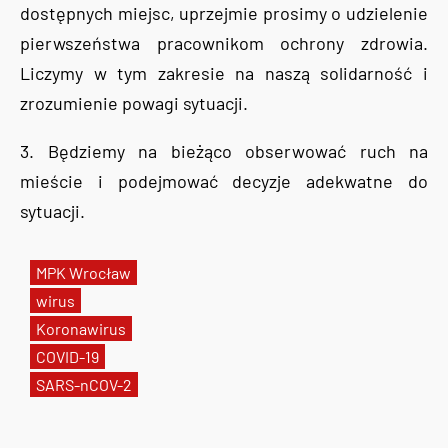
dostępnych miejsc, uprzejmie prosimy o udzielenie
pierwszeństwa pracownikom ochrony zdrowia.
Liczymy w tym zakresie na naszą solidarność i
zrozumienie powagi sytuacji.
3. Będziemy na bieżąco obserwować ruch na
mieście i podejmować decyzje adekwatne do
sytuacji.
MPK Wrocław
wirus
Koronawirus
COVID-19
SARS-nCOV-2
Tweets by AlertMPK