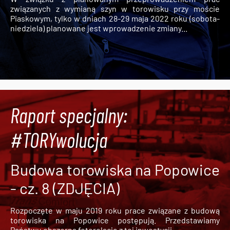
związanych z wymianą szyn w torowisku przy moście
Piaskowym, tylko w dniach 28-29 maja 2022 roku (sobota-
niedziela) planowane jest wprowadzenie zmiany...
Raport specjalny:
#TORYwolucja
Budowa torowiska na Popowice
- cz. 8 (ZDJĘCIA)
Rozpoczęte w maju 2019 roku prace związane z budową
torowiska na Popowice
postępują. Przedstawiamy
Państwu obszerną fotorelację z tej inwestycji.