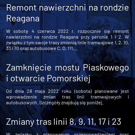
Remont nawierzchni na rondzie
Reagana
W sobotę 4 czerwca 2022 r. rozpocznie się remont
nawierzchni na rondzie Reagana przy peronie 1 i 2. W
związku z tym swoje trasy zmienią linie tramwajowe 1, 2, 10,
33 i 70 oraz autobusowe C, D, 111,...
Zamknięcie mostu Piaskowego
i otwarcie Pomorskiej
Od dnia 28 maja 2022 roku (sobota) planowane jest
wprowadzenie zmian tras linii tramwajowych i
autobusowych. Szczegóły znajdują się poniżej.
Zmiany tras linii 8, 9, 11, 17 i 23
W związku z planowanym przeprowadzeniem prac