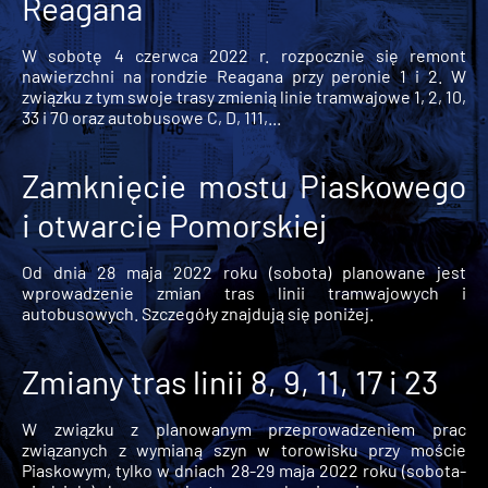
Reagana
W sobotę 4 czerwca 2022 r. rozpocznie się remont
nawierzchni na rondzie Reagana przy peronie 1 i 2. W
związku z tym swoje trasy zmienią linie tramwajowe 1, 2, 10,
33 i 70 oraz autobusowe C, D, 111,...
Zamknięcie mostu Piaskowego
i otwarcie Pomorskiej
Od dnia 28 maja 2022 roku (sobota) planowane jest
wprowadzenie zmian tras linii tramwajowych i
autobusowych. Szczegóły znajdują się poniżej.
Zmiany tras linii 8, 9, 11, 17 i 23
W związku z planowanym przeprowadzeniem prac
związanych z wymianą szyn w torowisku przy moście
Piaskowym, tylko w dniach 28-29 maja 2022 roku (sobota-