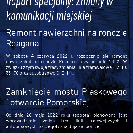
Raport specjalny: Zmiany w
komunikacji miejskiej
Remont nawierzchni na rondzie
Reagana
W sobotę 4 czerwca 2022 r. rozpocznie się remont
nawierzchni na rondzie Reagana przy peronie 1 i 2. W
związku z tym swoje trasy zmienią linie tramwajowe 1, 2, 10,
33 i 70 oraz autobusowe C, D, 111,...
Zamknięcie mostu Piaskowego
i otwarcie Pomorskiej
Od dnia 28 maja 2022 roku (sobota) planowane jest
wprowadzenie zmian tras linii tramwajowych i
autobusowych. Szczegóły znajdują się poniżej.