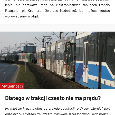
lepiej nie sprawdzaj tego na elektronicznych tablicach
(rondo
Reagana, pl. Kromera, Dworzec Nadodrze),
bo możesz zostać
wprowadzony w błąd
.
Aktualności
Dlatego w trakcji często nie ma prądu?
Po mieście krąży plotka, że brakuje podstacji, a Skody "zżerają" zbyt
dużo prądu i dlatego tak często tramwaje stoją z powodu jego braku -