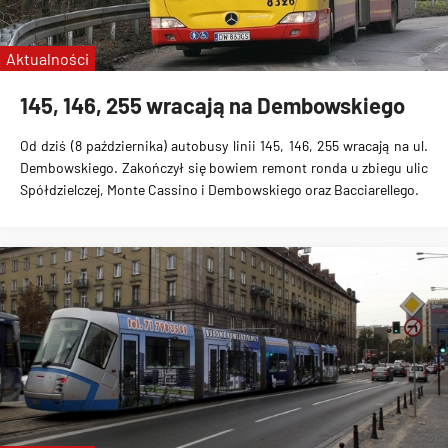
Aktualności
145, 146, 255 wracają na Dembowskiego
Od dziś (8 października) autobusy linii 145, 146, 255 wracają na ul.
Dembowskiego.
Zakończył się bowiem remont ronda u zbiegu ulic
Spółdzielczej, Monte Cassino i Dembowskiego oraz Bacciarellego.