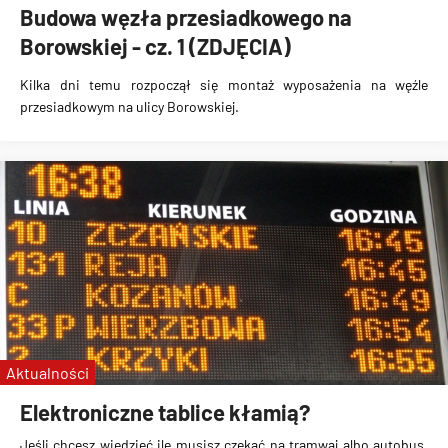
Budowa węzła przesiadkowego na
Borowskiej - cz. 1 (ZDJĘCIA)
Kilka dni temu
rozpoczął się montaż wyposażenia na węźle
przesiadkowym na ulicy Borowskiej
.
Aktualności
Elektroniczne tablice kłamią?
Jeśli chcesz wiedzieć ile musisz czekać na tramwaj albo autobus,