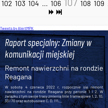
107
102
103
104
...
106
108
109
Tweets by AlertMPK
Raport specjalny: Zmiany w
komunikacji miejskiej
Remont nawierzchni na rondzie
Reagana
W sobotę 4 czerwca 2022 r. rozpocznie się remont
nawierzchni na rondzie Reagana przy peronie 1 i 2. W
związku z tym swoje trasy zmienią linie tramwajowe 1, 2, 10,
33 i 70 oraz autobusowe C, D, 111,...