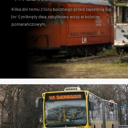
Kilka dni temu z toru bocznego przed zajezdnią Gaj
(nr I)
zniknęły dwa zabytkowe wozy w kolorze
pomarańczowym
.