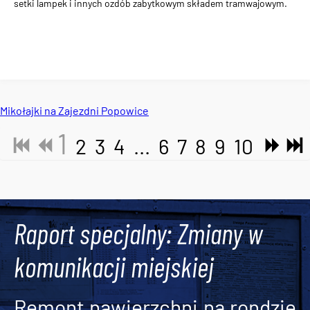
setki lampek i innych ozdób zabytkowym składem tramwajowym.
Mikołajki na Zajezdni Popowice
1
2
3
4
...
6
7
8
9
10
Tweets by AlertMPK
Raport specjalny: Zmiany w
komunikacji miejskiej
Remont nawierzchni na rondzie