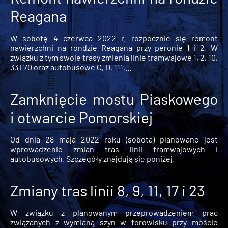
Reagana
W sobotę 4 czerwca 2022 r. rozpocznie się remont
nawierzchni na rondzie Reagana przy peronie 1 i 2. W
związku z tym swoje trasy zmienią linie tramwajowe 1, 2, 10,
33 i 70 oraz autobusowe C, D, 111,...
Zamknięcie mostu Piaskowego
i otwarcie Pomorskiej
Od dnia 28 maja 2022 roku (sobota) planowane jest
wprowadzenie zmian tras linii tramwajowych i
autobusowych. Szczegóły znajdują się poniżej.
Zmiany tras linii 8, 9, 11, 17 i 23
W związku z planowanym przeprowadzeniem prac
związanych z wymianą szyn w torowisku przy moście