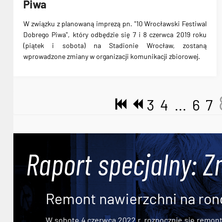
Piwa
W związku z planowaną imprezą pn.
"10 Wrocławski Festiwal
Dobrego Piwa"
, który odbędzie się
7 i 8 czerwca 2019 roku
(piątek i sobota) na Stadionie Wrocław, zostaną
wprowadzone zmiany w organizacji komunikacji zbiorowej.
3
4
...
6
7
Raport specjalny: Z
Remont nawierzchni na ron
W sobotę 4 czerwca 2022 r. rozpocznie się remont n