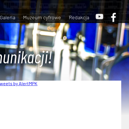
Galeria
Muzeum cyfrowe
Redakcja
unikacji!
weets by AlertMPK