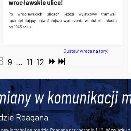
wrocławskie ulice!
Po wrocławskich ulicach jeździ wyjątkowy tramwaj,
upamiętniający najważniejsze wydarzenia w historii miasta
po 1945 roku.
Gustaw wraca na tory!
8
9
...
11
12
miany w komunikacji m
dzie Reagana
awierzchni na rondzie Reagana przy peronie 1 i 2. W związku z t