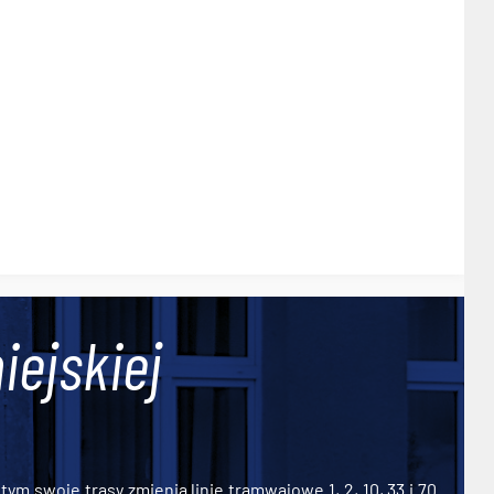
iejskiej
ym swoje trasy zmienią linie tramwajowe 1, 2, 10, 33 i 70