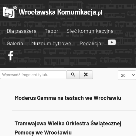
Dla pasażera
Tabor
Sieć komunikacyjna
Galeria
Muzeum cyfrowe
Redakcja
Wprowadź fragment tytułu
Pokaż #
Moderus Gamma na testach we Wrocławiu
Tramwajowa Wielka Orkiestra Świątecznej
Pomocy we Wrocławiu