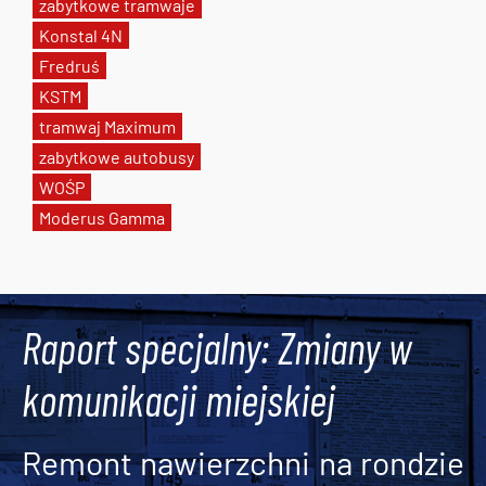
zabytkowe tramwaje
Konstal 4N
Fredruś
KSTM
tramwaj Maximum
zabytkowe autobusy
WOŚP
Moderus Gamma
Tweets by AlertMPK
Raport specjalny: Zmiany w
komunikacji miejskiej
Remont nawierzchni na rondzie