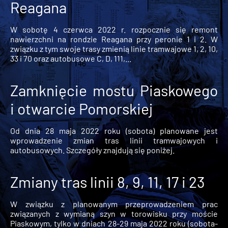
Reagana
W sobotę 4 czerwca 2022 r. rozpocznie się remont
nawierzchni na rondzie Reagana przy peronie 1 i 2. W
związku z tym swoje trasy zmienią linie tramwajowe 1, 2, 10,
33 i 70 oraz autobusowe C, D, 111,...
Zamknięcie mostu Piaskowego
i otwarcie Pomorskiej
Od dnia 28 maja 2022 roku (sobota) planowane jest
wprowadzenie zmian tras linii tramwajowych i
autobusowych. Szczegóły znajdują się poniżej.
Zmiany tras linii 8, 9, 11, 17 i 23
W związku z planowanym przeprowadzeniem prac
związanych z wymianą szyn w torowisku przy moście
Piaskowym, tylko w dniach 28-29 maja 2022 roku (sobota-