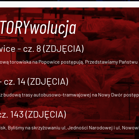
#TORYwolucja
ce - cz. 8 (ZDJĘCIA)
dową torowiska na Popowice
postępują. Przedstawiamy Państwu ob
cz. 14 (ZDJĘCIA)
 z
budową trasy autobusowo-tramwajowej na Nowy Dwór
postępu
cz. 143 (ZDJĘCIA)
 Byliśmy na skrzyżowaniu ul. Jedności Narodowej i ul. Nowowiejs