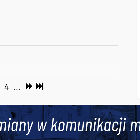
3
4
...
miany w komunikacji m