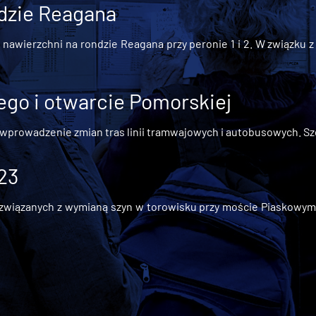
dzie Reagana
awierzchni na rondzie Reagana przy peronie 1 i 2. W związku z t
go i otwarcie Pomorskiej
 wprowadzenie zmian tras linii tramwajowych i autobusowych. Szc
 23
iązanych z wymianą szyn w torowisku przy moście Piaskowym, t