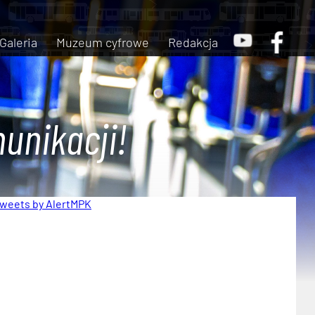
Galeria
Muzeum cyfrowe
Redakcja
unikacji!
weets by AlertMPK