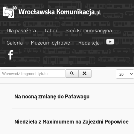
Dla pasażera
Tabor
Sieć komunikacyjna
Galeria
Muzeum cyfrowe
Redakcja
Wprowadź fragment tytułu
Pokaż #
Na nocną zmianę do Pafawagu
Niedziela z Maximumem na Zajezdni Popowice