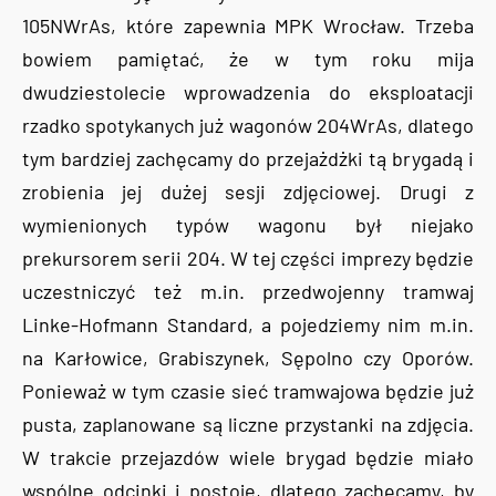
105NWrAs, które zapewnia MPK Wrocław. Trzeba
bowiem pamiętać, że w tym roku mija
dwudziestolecie wprowadzenia do eksploatacji
rzadko spotykanych już wagonów 204WrAs, dlatego
tym bardziej zachęcamy do przejażdżki tą brygadą i
zrobienia jej dużej sesji zdjęciowej. Drugi z
wymienionych typów wagonu był niejako
prekursorem serii 204. W tej części imprezy będzie
uczestniczyć też m.in. przedwojenny tramwaj
Linke-Hofmann Standard, a pojedziemy nim m.in.
na Karłowice, Grabiszynek, Sępolno czy Oporów.
Ponieważ w tym czasie sieć tramwajowa będzie już
pusta, zaplanowane są liczne przystanki na zdjęcia.
W trakcie przejazdów wiele brygad będzie miało
wspólne odcinki i postoje, dlatego zachęcamy, by