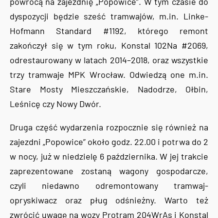
powrócą na zajezdnię „Popowice”. W tym czasie do
dyspozycji będzie sześć tramwajów, m.in. Linke-
Hofmann Standard #1192, którego remont
zakończył się w tym roku, Konstal 102Na #2069,
odrestaurowany w latach 2014–2018, oraz wszystkie
trzy tramwaje MPK Wrocław. Odwiedzą one m.in.
Stare Mosty Mieszczańskie, Nadodrze, Ołbin,
Leśnicę czy Nowy Dwór.
Druga część wydarzenia rozpocznie się również na
zajezdni „Popowice” około godz. 22.00 i potrwa do 2
w nocy, już w niedzielę 6 października. W jej trakcie
zaprezentowane zostaną wagony gospodarcze,
czyli niedawno odremontowany tramwaj-
opryskiwacz oraz pług odśnieżny. Warto też
zwrócić uwagę na wozy Protram 204WrAs i Konstal