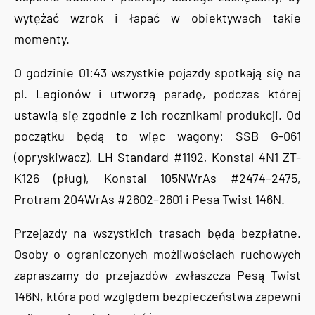
wytężać wzrok i łapać w obiektywach takie
momenty.
O godzinie 01:43 wszystkie pojazdy spotkają się na
pl. Legionów i utworzą paradę, podczas której
ustawią się zgodnie z ich rocznikami produkcji. Od
początku będą to więc wagony: SSB G-061
(opryskiwacz), LH Standard #1192, Konstal 4N1 ZT-
K126 (pług), Konstal 105NWrAs #2474–2475,
Protram 204WrAs #2602–2601 i Pesa Twist 146N.
Przejazdy na wszystkich trasach będą bezpłatne.
Osoby o ograniczonych możliwościach ruchowych
zapraszamy do przejazdów zwłaszcza Pesą Twist
146N, która pod względem bezpieczeństwa zapewni