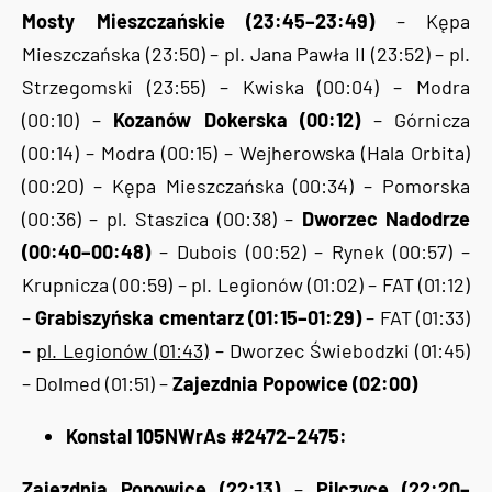
Mosty Mieszczańskie (23:45–23:49)
– Kępa
Mieszczańska (23:50) – pl. Jana Pawła II (23:52) – pl.
Strzegomski (23:55) – Kwiska (00:04) – Modra
(00:10) –
Kozanów Dokerska (00:12)
– Górnicza
(00:14) – Modra (00:15) – Wejherowska (Hala Orbita)
(00:20) – Kępa Mieszczańska (00:34) – Pomorska
(00:36) – pl. Staszica (00:38) –
Dworzec Nadodrze
(00:40–00:48)
– Dubois (00:52) – Rynek (00:57) –
Krupnicza (00:59) – pl. Legionów (01:02) – FAT (01:12)
–
Grabiszyńska cmentarz (01:15–01:29)
– FAT (01:33)
–
pl. Legionów (01:43)
– Dworzec Świebodzki (01:45)
– Dolmed (01:51) –
Zajezdnia Popowice (02:00)
Konstal 105NWrAs #2472–2475:
Zajezdnia Popowice (22:13)
–
Pilczyce (22:20–