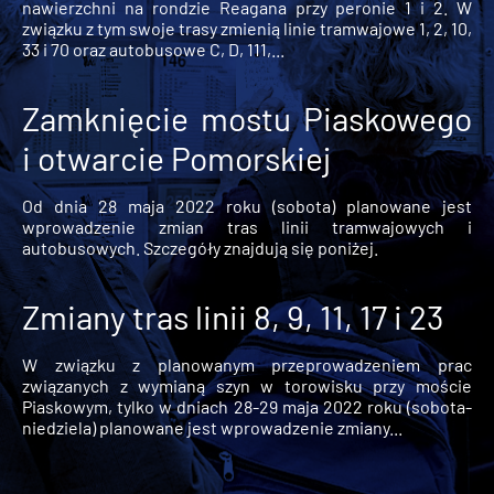
nawierzchni na rondzie Reagana przy peronie 1 i 2. W
związku z tym swoje trasy zmienią linie tramwajowe 1, 2, 10,
33 i 70 oraz autobusowe C, D, 111,...
Zamknięcie mostu Piaskowego
i otwarcie Pomorskiej
Od dnia 28 maja 2022 roku (sobota) planowane jest
wprowadzenie zmian tras linii tramwajowych i
autobusowych. Szczegóły znajdują się poniżej.
Zmiany tras linii 8, 9, 11, 17 i 23
W związku z planowanym przeprowadzeniem prac
związanych z wymianą szyn w torowisku przy moście
Piaskowym, tylko w dniach 28-29 maja 2022 roku (sobota-
niedziela) planowane jest wprowadzenie zmiany...