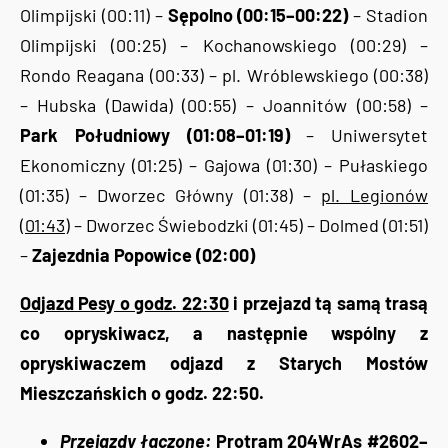
Olimpijski (00:11) –
Sępolno (00:15–00:22)
– Stadion
Olimpijski (00:25) – Kochanowskiego (00:29) –
Rondo Reagana (00:33) – pl. Wróblewskiego (00:38)
– Hubska (Dawida) (00:55) – Joannitów (00:58) –
Park Południowy (01:08–01:19)
– Uniwersytet
Ekonomiczny (01:25) – Gajowa (01:30) – Pułaskiego
(01:35) – Dworzec Główny (01:38) –
pl. Legionów
(01:43)
– Dworzec Świebodzki (01:45) – Dolmed (01:51)
–
Zajezdnia Popowice (02:00)
Odjazd Pesy o godz. 22:30
i przejazd tą samą trasą
co opryskiwacz, a następnie wspólny z
opryskiwaczem odjazd z Starych Mostów
Mieszczańskich o godz. 22:50.
Przejazdy łączone:
Protram 204WrAs #2602–