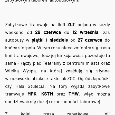
Zabytkowe tramwaje na linii
ZLT
pojadą w każdy
weekend od
26 czerwca
do
12 września
, zaś
autobusy w
piątki
i
niedziele
od
27 czerwca
do
końca sierpnia. W tym roku nieco zmieniła się trasa
linii tramwajowej, lecz jej funkcja wciąż pozostaje ta
sama - łączy plac Teatralny z centrum miasta oraz
Wielką Wyspą, na której znajdują się słynne
wrocławskie atrakcje takie jak ZOO, Ogród Japoński
czy Hala Stulecia. Na tory wyjadą zabytkowe
tramwaje
MPK
,
KSTM
oraz
TMW
, więc można
spodziewać się dużej różnorodności taborowej.
Z kolei trasa zabytkowej linii