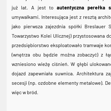
już lat. A jest to
autentyczna perełka s
umywalkami. Interesująca jest z resztą archite
jako pierwsza zajezdnia spółki Breslauer 
Towarzystwo Kolei Ulicznej) przystosowana d
przedsiębiorstwo eksploatowało tramwaje kon
(wnętrza obu będzie można zobaczyć) z łąc
wzniesiono wieżę ciśnień. W głębi ulokowane
dojazd zapewniała suwnica. Architektura z
secesji (np. ozdobne elementy metalowe). Det
więc w bród.