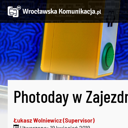
Photoday w Zajezd
Łukasz Wolniewicz (Supervisor)
Utworzono: 19 kwiecień 2019