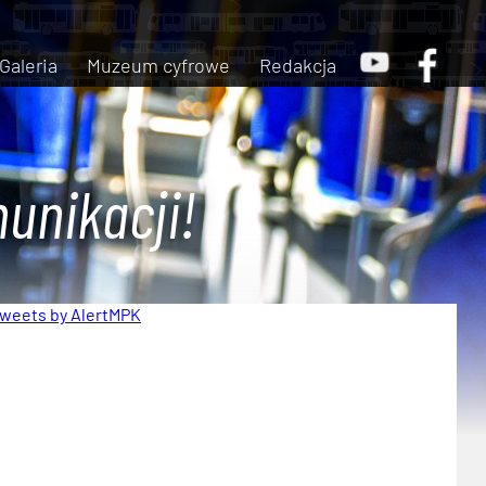
Galeria
Muzeum cyfrowe
Redakcja
unikacji!
weets by AlertMPK