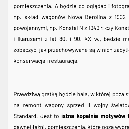
pomieszczenia. A będzie co oglądać i fotogr
np. skład wagonów Nowa Berolina z 1902 r. 
powojennymi, np. Konstal N z 1949 r. czy Konst
i Ikarusami z lat 80. i 90. XX w., będzie 
zobaczyć, jak przechowywane są w nich zabytk
konserwacja i restauracja.
Prawdziwą gratką będzie hala, w której poza s
na remont wagony sprzed II wojny świato
Standard. Jest to
istna kopalnia motywów 
dawnej łaźni, pomieszczenia, które poza wybr