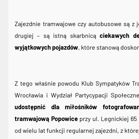
Zajezdnie tramwajowe czy autobusowe są z j
drugiej – są istną skarbnicą
ciekawych de
wyjątkowych pojazdów
, które stanową dosko
Z tego właśnie powodu Klub Sympatyków Tra
Wrocławia i Wydział Partycypacji Społeczn
udostępnić dla miłośników fotografowa
tramwajową Popowice
przy ul. Legnickiej 65
od wielu lat funkcji regularnej zajezdni, z któ