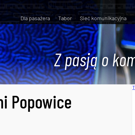
Dla pasażera
Tabor
Sieć komunikacyjna
Z pasją o kom
T
ni Popowice