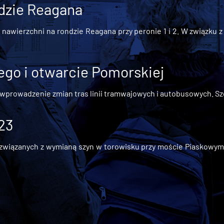
dzie Reagana
awierzchni na rondzie Reagana przy peronie 1 i 2. W związku z t
go i otwarcie Pomorskiej
 wprowadzenie zmian tras linii tramwajowych i autobusowych. Szc
 23
iązanych z wymianą szyn w torowisku przy moście Piaskowym, t