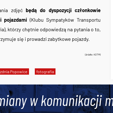
ania zdjęć
będą do dyspozycji członkowie
i pojazdami
(Klubu Sympatyków Transportu
), którzy chętnie odpowiedzą na pytania o to,
rzymuje się i prowadzi zabytkowe pojazdy.
(źródło:
KSTM
)
ezdnia Popowice
fotografia
miany w komunikacji m