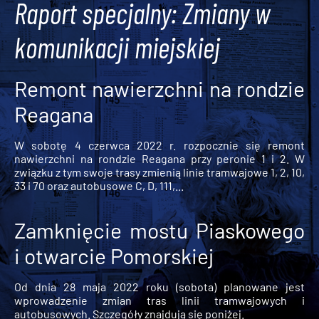
Raport specjalny: Zmiany w
komunikacji miejskiej
Remont nawierzchni na rondzie
Reagana
W sobotę 4 czerwca 2022 r. rozpocznie się remont
nawierzchni na rondzie Reagana przy peronie 1 i 2. W
związku z tym swoje trasy zmienią linie tramwajowe 1, 2, 10,
33 i 70 oraz autobusowe C, D, 111,...
Zamknięcie mostu Piaskowego
i otwarcie Pomorskiej
Od dnia 28 maja 2022 roku (sobota) planowane jest
wprowadzenie zmian tras linii tramwajowych i
autobusowych. Szczegóły znajdują się poniżej.