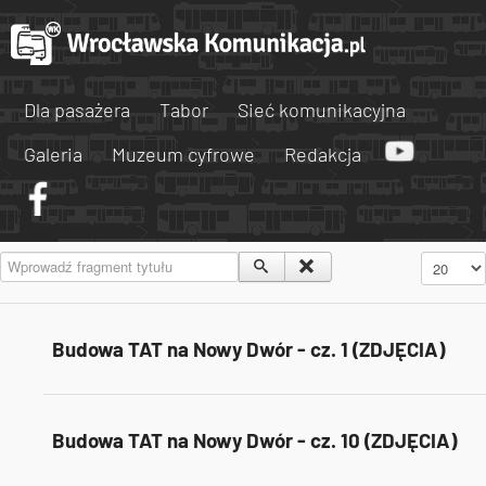
Dla pasażera
Tabor
Sieć komunikacyjna
Galeria
Muzeum cyfrowe
Redakcja
Wprowadź fragment tytułu
Pokaż #
Budowa TAT na Nowy Dwór - cz. 1 (ZDJĘCIA)
Budowa TAT na Nowy Dwór - cz. 10 (ZDJĘCIA)