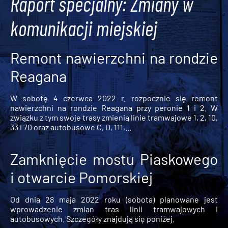
Raport specjalny: Zmiany w
komunikacji miejskiej
Remont nawierzchni na rondzie
Reagana
W sobotę 4 czerwca 2022 r. rozpocznie się remont
nawierzchni na rondzie Reagana przy peronie 1 i 2. W
związku z tym swoje trasy zmienią linie tramwajowe 1, 2, 10,
33 i 70 oraz autobusowe C, D, 111,...
Zamknięcie mostu Piaskowego
i otwarcie Pomorskiej
Od dnia 28 maja 2022 roku (sobota) planowane jest
wprowadzenie zmian tras linii tramwajowych i
autobusowych. Szczegóły znajdują się poniżej.