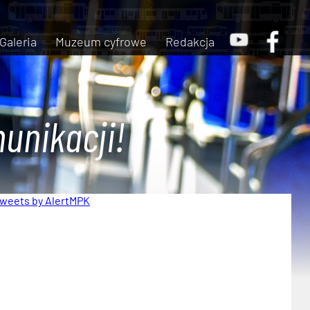
Galeria
Muzeum cyfrowe
Redakcja
unikacji!
weets by AlertMPK