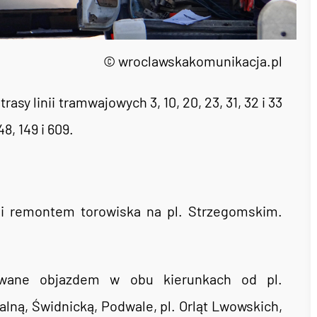
© wroclawskakomunikacja.pl
sy linii tramwajowych 3, 10, 20, 23, 31, 32 i 33
48, 149 i 609.
i remontem torowiska na pl. Strzegomskim.
wane objazdem w obu kierunkach od pl.
alną, Świdnicką, Podwale, pl. Orląt Lwowskich,