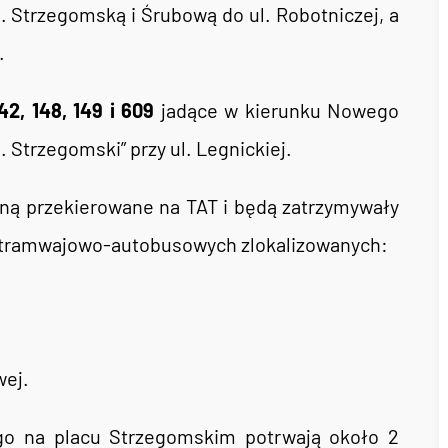
l. Strzegomską i Śrubową do ul. Robotniczej, a
.
 142, 148, 149 i 609
jadące w kierunku Nowego
 Strzegomski” przy ul. Legnickiej.
ną przekierowane na TAT i będą zatrzymywały
h tramwajowo-autobusowych zlokalizowanych:
wej.
go na placu Strzegomskim potrwają około 2