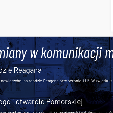
miany w komunikacji m
dzie Reagana
awierzchni na rondzie Reagana przy peronie 1 i 2. W związku z t
go i otwarcie Pomorskiej
 wprowadzenie zmian tras linii tramwajowych i autobusowych. Szc