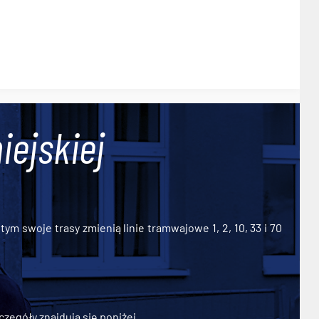
iejskiej
ym swoje trasy zmienią linie tramwajowe 1, 2, 10, 33 i 70
zegóły znajdują się poniżej.