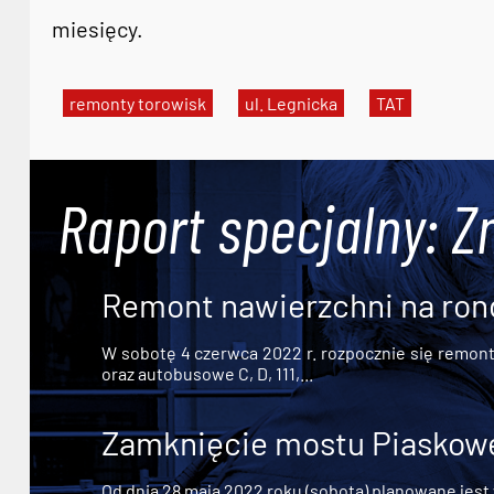
miesięcy.
remonty torowisk
ul. Legnicka
TAT
Raport specjalny: Z
Remont nawierzchni na ron
W sobotę 4 czerwca 2022 r. rozpocznie się remont n
oraz autobusowe C, D, 111,...
Zamknięcie mostu Piaskowe
Od dnia 28 maja 2022 roku (sobota) planowane jest