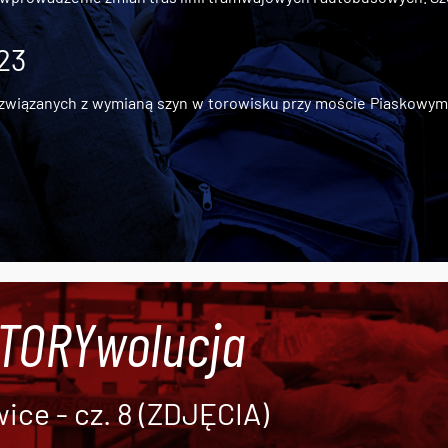
 23
iązanych z wymianą szyn w torowisku przy moście Piaskowym, t
#TORYwolucja
ce - cz. 8 (ZDJĘCIA)