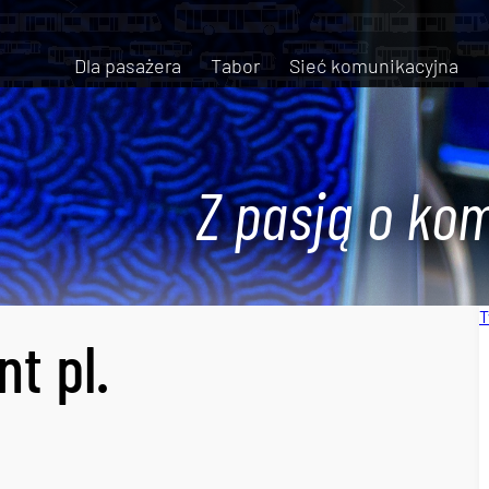
Dla pasażera
Tabor
Sieć komunikacyjna
Z pasją o kom
T
t pl.