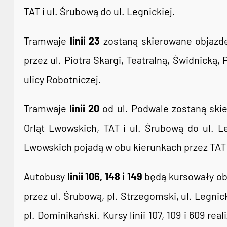
TAT i ul. Śrubową do ul. Legnickiej.
Tramwaje
linii 23
zostaną skierowane objazd
przez ul. Piotra Skargi, Teatralną, Świdnicką, 
ulicy Robotniczej.
Tramwaje
linii 20
od ul. Podwale zostaną ski
Orląt Lwowskich, TAT i ul. Śrubową do ul. L
Lwowskich pojadą w obu kierunkach przez TAT i
Autobusy
linii 106, 148 i 149
będą kursowały obj
przez ul. Śrubową, pl. Strzegomski, ul. Legnick
pl. Dominikański. Kursy linii 107, 109 i 609 r