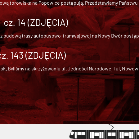
dową torowiska na Popowice
postępują. Przedstawiamy Państwu ob
cz. 14 (ZDJĘCIA)
 z
budową trasy autobusowo-tramwajowej na Nowy Dwór
postępu
cz. 143 (ZDJĘCIA)
 Byliśmy na skrzyżowaniu ul. Jedności Narodowej i ul. Nowowiejs