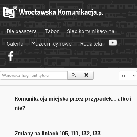
Dla pasażera
Tabor
Sieć komunikacyjna
Galeria
Muzeum cyfrowe
Redakcja
Wprowadź fragment tytułu
Pokaż #
Komunikacja miejska przez przypadek... albo i
nie?
Zmiany na liniach 105, 110, 132, 133