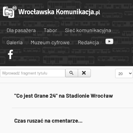
Dla pasażera
Tabor
Sieć komunikacyjna
Galeria
Muzeum cyfrowe
Redakcja
Wprowadź fragment tytułu
Pokaż #
"Co jest Grane 24" na Stadionie Wrocław
Czas ruszać na cmentarze...