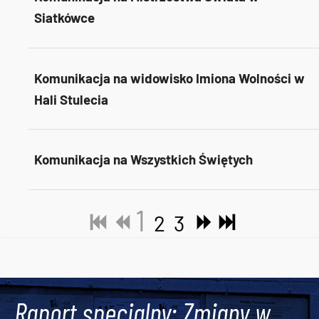
Siatkówce
Komunikacja na widowisko Imiona Wolności w
Hali Stulecia
Komunikacja na Wszystkich Świętych
1
2
3
Tweets by AlertMPK
Raport specjalny: Zmiany w