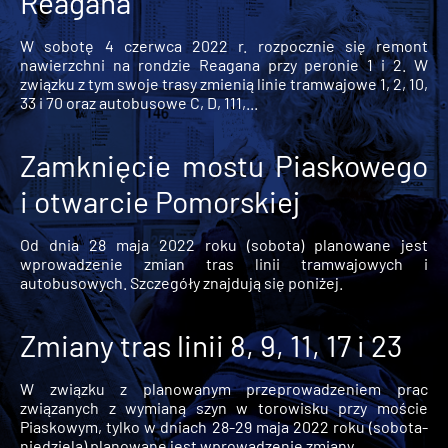
Reagana
W sobotę 4 czerwca 2022 r. rozpocznie się remont
nawierzchni na rondzie Reagana przy peronie 1 i 2. W
związku z tym swoje trasy zmienią linie tramwajowe 1, 2, 10,
33 i 70 oraz autobusowe C, D, 111,...
Zamknięcie mostu Piaskowego
i otwarcie Pomorskiej
Od dnia 28 maja 2022 roku (sobota) planowane jest
wprowadzenie zmian tras linii tramwajowych i
autobusowych. Szczegóły znajdują się poniżej.
Zmiany tras linii 8, 9, 11, 17 i 23
W związku z planowanym przeprowadzeniem prac
związanych z wymianą szyn w torowisku przy moście
Piaskowym, tylko w dniach 28-29 maja 2022 roku (sobota-
niedziela) planowane jest wprowadzenie zmiany...