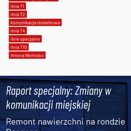
linia T1
linia T2
komunikacja dodatkowa
linia T4
linie specjalne
linia T10
Imiona Wolności
Tweets by AlertMPK
Raport specjalny: Zmiany w
komunikacji miejskiej
Remont nawierzchni na rondzie