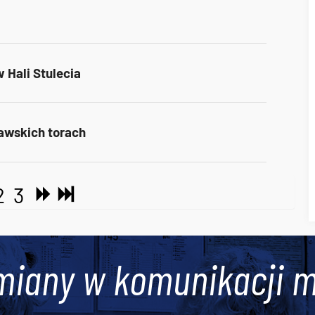
 Hali Stulecia
awskich torach
2
3
miany w komunikacji m