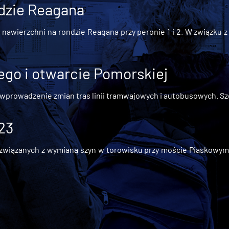
dzie Reagana
awierzchni na rondzie Reagana przy peronie 1 i 2. W związku z t
go i otwarcie Pomorskiej
 wprowadzenie zmian tras linii tramwajowych i autobusowych. Szc
 23
iązanych z wymianą szyn w torowisku przy moście Piaskowym, t