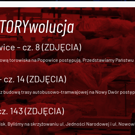
#TORYwolucja
ce - cz. 8 (ZDJĘCIA)
dową torowiska na Popowice
postępują. Przedstawiamy Państwu ob
cz. 14 (ZDJĘCIA)
 z
budową trasy autobusowo-tramwajowej na Nowy Dwór
postępu
cz. 143 (ZDJĘCIA)
 Byliśmy na skrzyżowaniu ul. Jedności Narodowej i ul. Nowowiejs