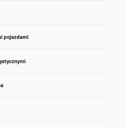
i pojazdami
rystycznymi
sa