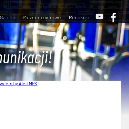
Galeria
Muzeum cyfrowe
Redakcja
unikacji!
weets by AlertMPK