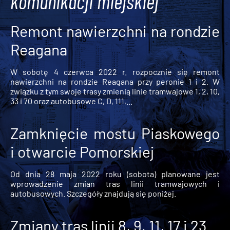
komunikacji miejskiej
Remont nawierzchni na rondzie
Reagana
W sobotę 4 czerwca 2022 r. rozpocznie się remont
nawierzchni na rondzie Reagana przy peronie 1 i 2. W
związku z tym swoje trasy zmienią linie tramwajowe 1, 2, 10,
33 i 70 oraz autobusowe C, D, 111,...
Zamknięcie mostu Piaskowego
i otwarcie Pomorskiej
Od dnia 28 maja 2022 roku (sobota) planowane jest
wprowadzenie zmian tras linii tramwajowych i
autobusowych. Szczegóły znajdują się poniżej.
Zmiany tras linii 8, 9, 11, 17 i 23