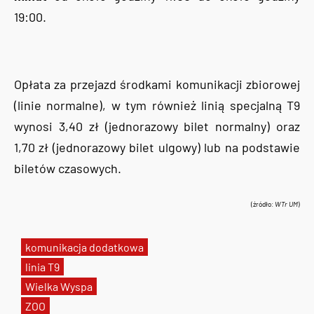
19:00.
Opłata za przejazd środkami komunikacji zbiorowej
(linie normalne), w tym również linią specjalną T9
wynosi 3,40 zł (jednorazowy bilet normalny) oraz
1,70 zł (jednorazowy bilet ulgowy) lub na podstawie
biletów czasowych.
(źródło:
WTr UM
)
komunikacja dodatkowa
linia T9
Wielka Wyspa
ZOO