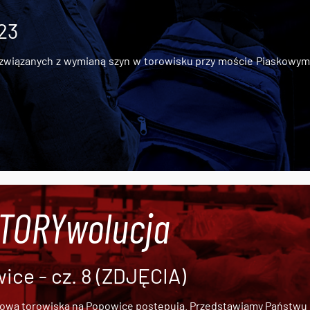
 23
iązanych z wymianą szyn w torowisku przy moście Piaskowym, t
#TORYwolucja
ce - cz. 8 (ZDJĘCIA)
dową torowiska na Popowice
postępują. Przedstawiamy Państwu ob