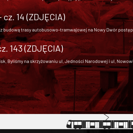
cz. 14 (ZDJĘCIA)
 z
budową trasy autobusowo-tramwajowej na Nowy Dwór
postępu
cz. 143 (ZDJĘCIA)
 Byliśmy na skrzyżowaniu ul. Jedności Narodowej i ul. Nowowiejs