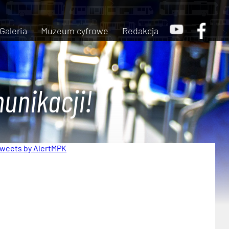
Galeria
Muzeum cyfrowe
Redakcja
unikacji!
weets by AlertMPK