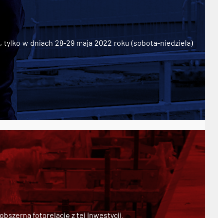
ylko w dniach 28-29 maja 2022 roku (sobota-niedziela)
szerną fotorelację z tej inwestycji.