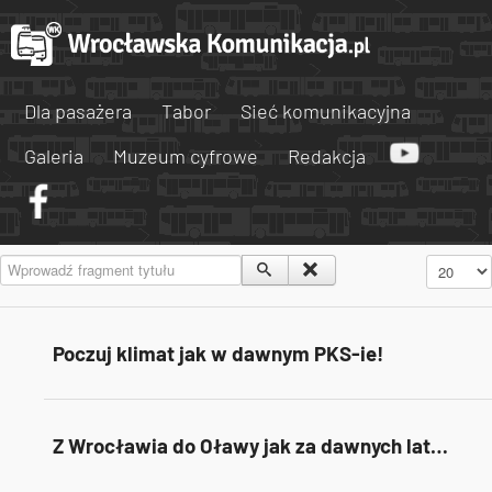
Dla pasażera
Tabor
Sieć komunikacyjna
Galeria
Muzeum cyfrowe
Redakcja
Wprowadź fragment tytułu
Pokaż #
Poczuj klimat jak w dawnym PKS-ie!
Z Wrocławia do Oławy jak za dawnych lat…